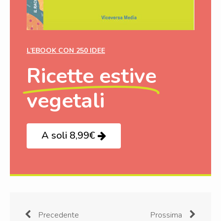
L’EBOOK CON 250 IDEE
Ricette estive
vegetali
A soli 8,99€
Precedente
Prossima