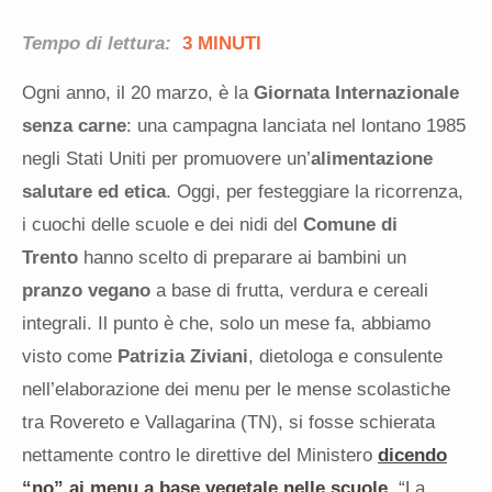
Tempo di lettura:
3 MINUTI
Ogni anno, il 20 marzo, è la
Giornata Internazionale
senza carne
:
una campagna lanciata nel lontano 1985
negli Stati Uniti per promuovere un’
alimentazione
salutare ed etica
.
Oggi, per festeggiare la ricorrenza,
i cuochi delle scuole e dei nidi del
Comune di
Trento
hanno scelto di preparare ai bambini un
pranzo vegano
a base di frutta, verdura e cereali
integrali. Il punto è che, solo un mese fa, abbiamo
visto come
Patrizia Ziviani
, dietologa e consulente
nell’elaborazione dei menu per le mense scolastiche
tra Rovereto e Vallagarina (TN), si fosse schierata
nettamente contro le direttive del Ministero
dicendo
“no” ai menu a base vegetale nelle scuole
. “La