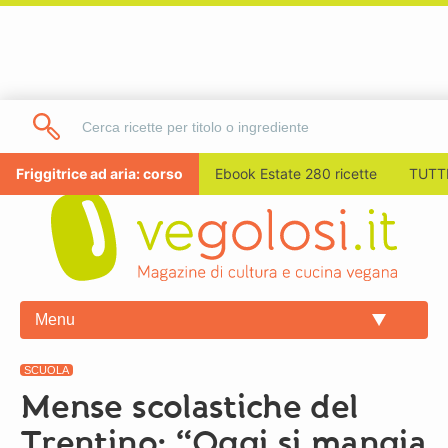
Friggitrice ad aria: corso
Ebook Estate 280 ricette
TUTTI
Menu
SCUOLA
Mense scolastiche del
Trentino: “Oggi si mangia