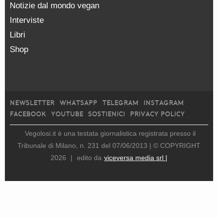
Notizie dal mondo vegan
Interviste
Libri
Shop
NEWSLETTER
WHATSAPP
TELEGRAM
INSTAGRAM
FACEBOOK
YOUTUBE
SOSTIENICI
PRIVACY POLICY
Vegolosi.it è una testata giornalistica registrata presso il
Tribunale di Milano, n. 231 del 07/06/2013 |
© COPYRIGHT
2026
|
edito da
viceversa media srl |