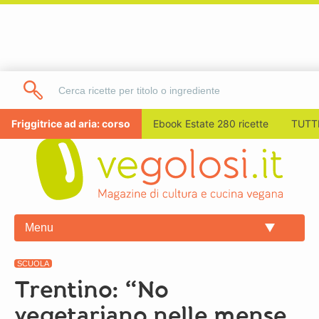
Friggitrice ad aria: corso
Ebook Estate 280 ricette
TUTTI
Menu
SCUOLA
Trentino: “No
vegetariano nelle mense