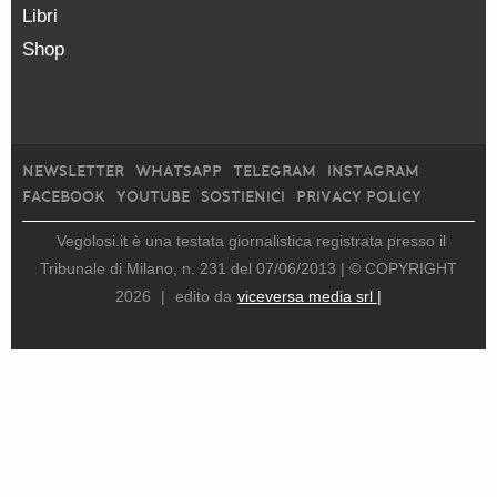
Libri
Shop
NEWSLETTER
WHATSAPP
TELEGRAM
INSTAGRAM
FACEBOOK
YOUTUBE
SOSTIENICI
PRIVACY POLICY
Vegolosi.it è una testata giornalistica registrata presso il
Tribunale di Milano, n. 231 del 07/06/2013 |
© COPYRIGHT
2026
|
edito da
viceversa media srl |