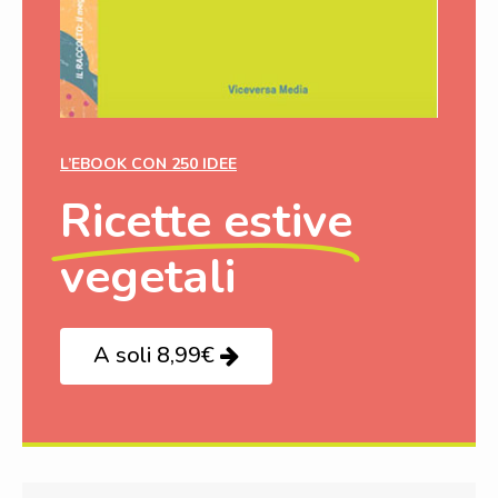
L’EBOOK CON 250 IDEE
Ricette estive
vegetali
A soli 8,99€