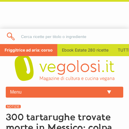
Friggitrice ad aria: corso
Ebook Estate 280 ricette
TUTTI
Menu
NOTIZIE
300 tartarughe trovate
morte in Messico: colpa