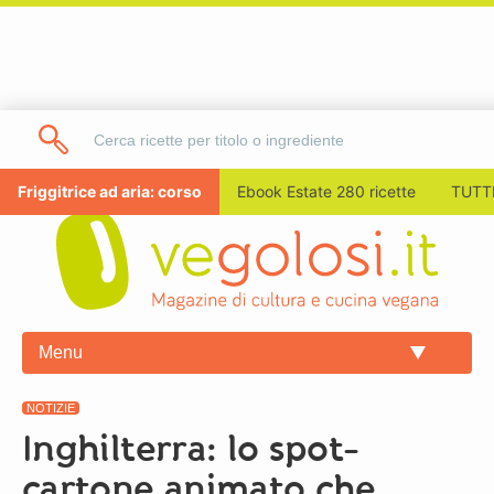
Friggitrice ad aria: corso
Ebook Estate 280 ricette
TUTTI
Menu
NOTIZIE
Inghilterra: lo spot-
cartone animato che