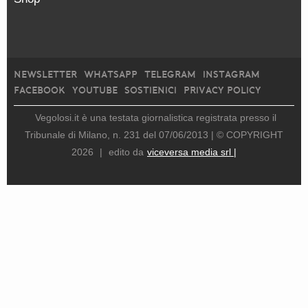
NEWSLETTER
WHATSAPP
TELEGRAM
INSTAGRAM
FACEBOOK
YOUTUBE
SOSTIENICI
PRIVACY POLICY
Vegolosi.it è una testata giornalistica registrata presso il
Tribunale di Milano, n. 231 del 07/06/2013 |
© COPYRIGHT
2026
|
edito da
viceversa media srl |