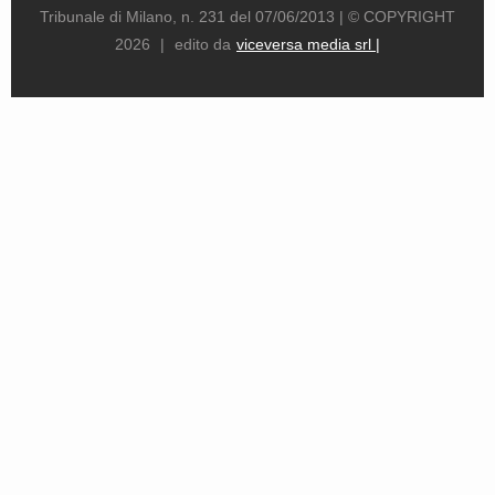
Tribunale di Milano, n. 231 del 07/06/2013 |
© COPYRIGHT
2026
|
edito da
viceversa media srl |