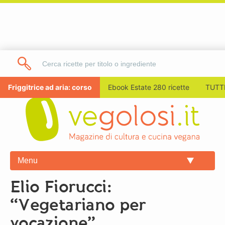
Friggitrice ad aria: corso
Ebook Estate 280 ricette
TUTTI
Menu
Elio Fiorucci:
“Vegetariano per
vocazione”