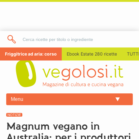
Friggitrice ad aria: corso
Ebook Estate 280 ricette
TUTTI
Menu
NOTIZIE
Magnum vegano in
Australia: per i produttori