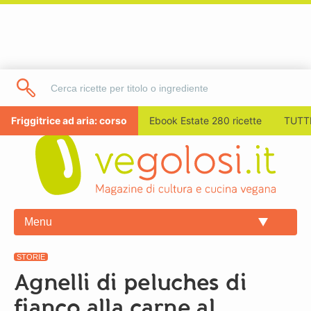
Friggitrice ad aria: corso
Ebook Estate 280 ricette
TUTTI
Menu
STORIE
Agnelli di peluches di
fianco alla carne al