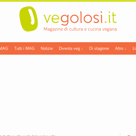
 MAG
Tutti i MAG
Notizie
Diventa veg ↓
Di stagione
Altro ↓
Li