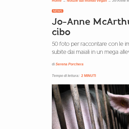
Home
→
Notizie dal mondo vegan
→
Jo-Anne Mc
NEWS
Jo-Anne McArthur
cibo
50 foto per raccontare con le i
subite dai maiali in un mega a
di
Serena Porchera
Tempo di lettura:
2 MINUTI