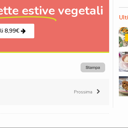
ette estive
vegetali
Ult
li 8,99€
Prossima