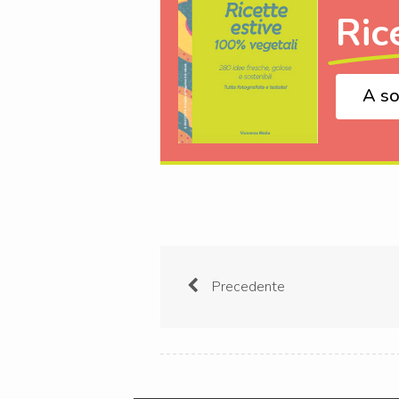
Ric
A so
Precedente