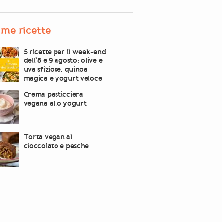
ime ricette
5 ricette per il week-end
dell’8 e 9 agosto: olive e
uva sfiziose, quinoa
magica e yogurt veloce
Crema pasticciera
vegana allo yogurt
Torta vegan al
cioccolato e pesche