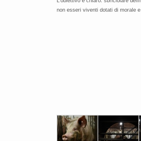
L’obiettivo è chiaro: sbriciolare defi
non esseri viventi dotati di morale