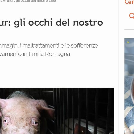
Cer
Arthur: gli occhi del nostro cibo
: gli occhi del nostro
mmagini i maltrattamenti e le sofferenze
llevamento in Emilia Romagna