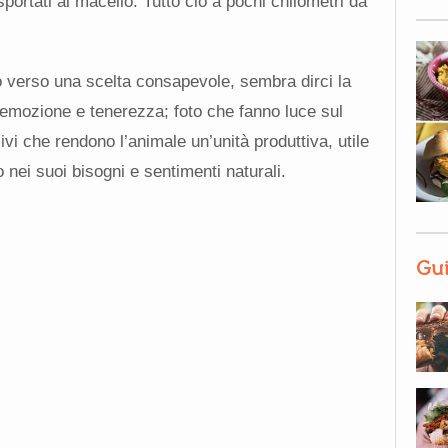
sportati al macello. Tutto ciò a pochi chilometri da
o verso una scelta consapevole, sembra dirci la
 emozione e tenerezza; foto che fanno luce sul
vi che rendono l’animale un’unità produttiva, utile
 nei suoi bisogni e sentimenti naturali.
Gui