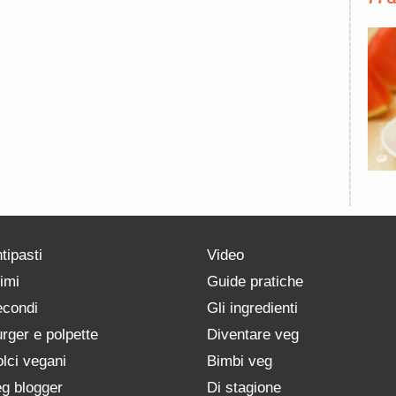
tipasti
Video
imi
Guide pratiche
condi
Gli ingredienti
rger e polpette
Diventare veg
lci vegani
Bimbi veg
g blogger
Di stagione