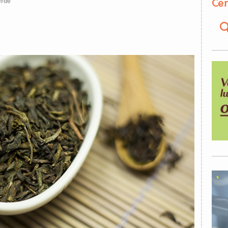
Cer
erde