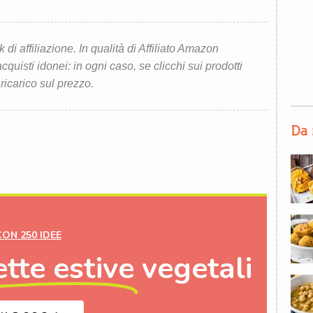
i affiliazione. In qualità di Affiliato Amazon
quisti idonei: in ogni caso, se clicchi sui prodotti
 ricarico sul prezzo.
Da 
CON 250 IDEE
ette estive
vegetali