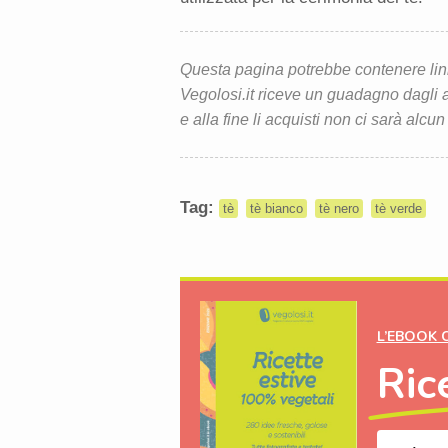
Questa pagina potrebbe contenere link d
Vegolosi.it riceve un guadagno dagli ac
e alla fine li acquisti non ci sarà alcun
Tag:
tè
tè bianco
tè nero
tè verde
L’EBOOK 
Ric