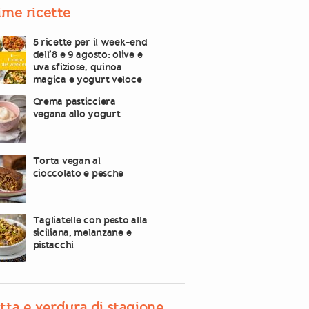
ime ricette
5 ricette per il week-end
dell’8 e 9 agosto: olive e
uva sfiziose, quinoa
magica e yogurt veloce
Crema pasticciera
vegana allo yogurt
Torta vegan al
cioccolato e pesche
Tagliatelle con pesto alla
siciliana, melanzane e
pistacchi
tta e verdura di stagione