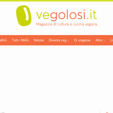
 MAG
Tutti i MAG
Notizie
Diventa veg ↓
Di stagione
Altro ↓
Li