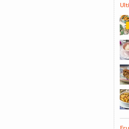
Ult
Fru