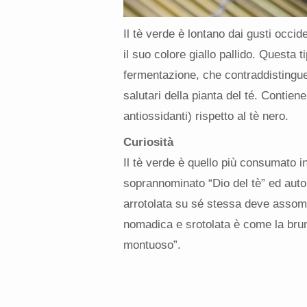
Il tè verde è lontano dai gusti occi
il suo colore giallo pallido. Questa t
fermentazione, che contraddistingue i
salutari della pianta del té. Contien
antiossidanti) rispetto al tè nero.
Curiosità
Il tè verde è quello più consumato 
soprannominato “Dio del tè” ed auto
arrotolata su sé stessa deve assomigl
nomadica e srotolata è come la brum
montuoso”.