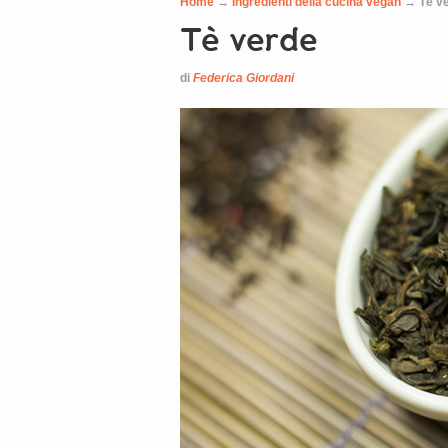
Home
→
Ingredienti della cucina vegan
→
Tè v
Tè verde
di
Federica Giordani