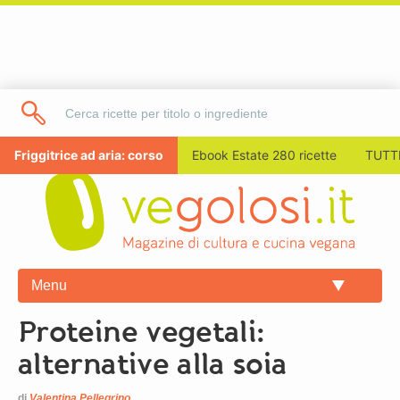
Friggitrice ad aria: corso
Ebook Estate 280 ricette
TUTTI
Menu
Proteine vegetali:
alternative alla soia
di
Valentina Pellegrino