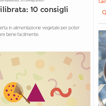
Cer
na equilibrata: 10 consigli pratici
librata: 10 consigli
sperta in alimentazione vegetale per poter
are bene facilmente.