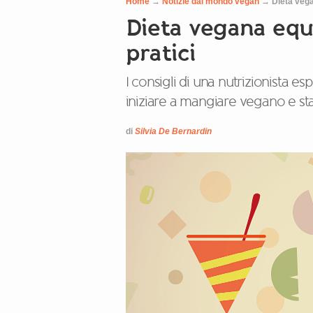
Home
→
Notizie dal mondo vegan
→
Dieta vega
Dieta vegana equi
pratici
I consigli di una nutrizionista e
iniziare a mangiare vegano e st
di
Silvia De Bernardin