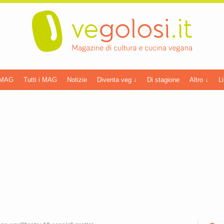
 MAG
Tutti i MAG
Notizie
Diventa veg ↓
Di stagione
Altro ↓
Li