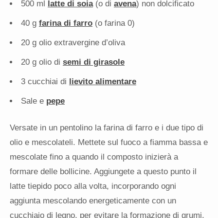
500 ml
latte di soia
(o di
avena
) non dolcificato
40 g
farina di farro
(o farina 0)
20 g olio extravergine d’oliva
20 g olio di
semi di girasole
3 cucchiai di
lievito alimentare
Sale e
pepe
Versate in un pentolino la farina di farro e i due tipo di
olio e mescolateli. Mettete sul fuoco a fiamma bassa e
mescolate fino a quando il composto inizierà a
formare delle bollicine. Aggiungete a questo punto il
latte tiepido poco alla volta, incorporando ogni
aggiunta mescolando energeticamente con un
cucchiaio di legno, per evitare la formazione di grumi.