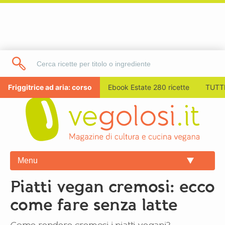
Friggitrice ad aria: corso
Ebook Estate 280 ricette
TUTTI
Menu
Piatti vegan cremosi: ecco
come fare senza latte