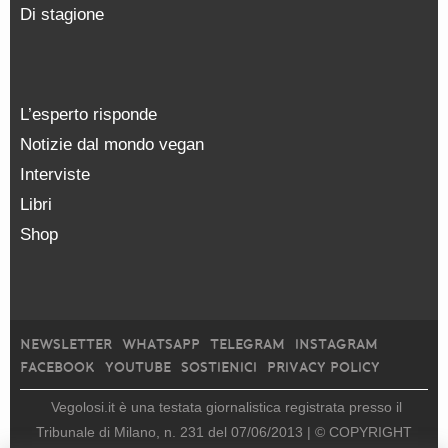
Di stagione
L’esperto risponde
Notizie dal mondo vegan
Interviste
Libri
Shop
NEWSLETTER
WHATSAPP
TELEGRAM
INSTAGRAM
FACEBOOK
YOUTUBE
SOSTIENICI
PRIVACY POLICY
Vegolosi.it è una testata giornalistica registrata presso il
Tribunale di Milano, n. 231 del 07/06/2013 |
© COPYRIGHT