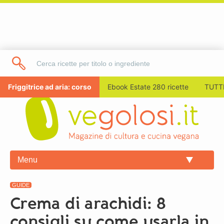
Friggitrice ad aria: corso
Ebook Estate 280 ricette
TUTTI
Menu
GUIDE
Crema di arachidi: 8
consigli su come usarla in