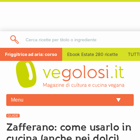
Friggitrice ad aria: corso
Ebook Estate 280 ricette
TUTTI
Menu
GUIDE
Zafferano: come usarlo in
cucina (anche nei dolci)