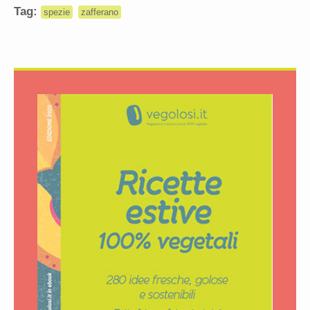
Tag:
spezie
zafferano