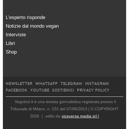
L’esperto risponde
Notizie dal mondo vegan
Interviste
Libri
Shop
NEWSLETTER
WHATSAPP
TELEGRAM
INSTAGRAM
FACEBOOK
YOUTUBE
SOSTIENICI
PRIVACY POLICY
Vegolosi.it è una testata giornalistica registrata presso il
Tribunale di Milano, n. 231 del 07/06/2013 |
© COPYRIGHT
2026
|
edito da
viceversa media srl |