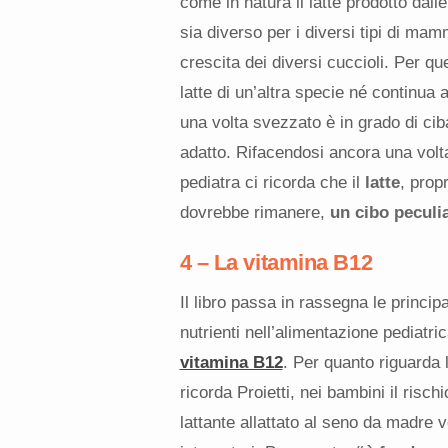
come in natura il latte prodotto da
sia diverso per i diversi tipi di mamm
crescita dei diversi cuccioli. Per 
latte di un’altra specie né continua a
una volta svezzato è in grado di ciba
adatto. Rifacendosi ancora una volta 
pediatra ci ricorda che il
latte
, prop
dovrebbe rimanere,
un cibo peculia
4 – La vitamina B12
Il libro passa in rassegna le principa
nutrienti nell’alimentazione pediatr
vitamina B12
. Per quanto riguarda l
ricorda Proietti, nei bambini il risc
lattante allattato al seno da madr