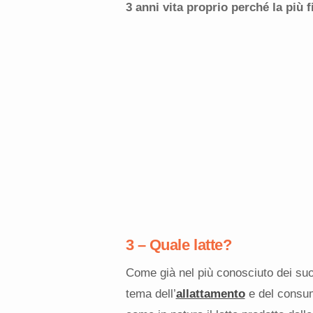
3 anni vita proprio perché la più f
3 – Quale latte?
Come già nel più conosciuto dei suoi
tema dell’
allattamento
e del consumo