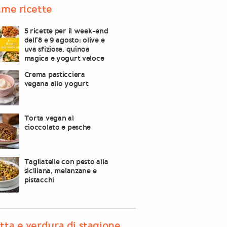
ime ricette
5 ricette per il week-end
dell’8 e 9 agosto: olive e
uva sfiziose, quinoa
magica e yogurt veloce
Crema pasticciera
vegana allo yogurt
Torta vegan al
cioccolato e pesche
Tagliatelle con pesto alla
siciliana, melanzane e
pistacchi
tta e verdura di stagione