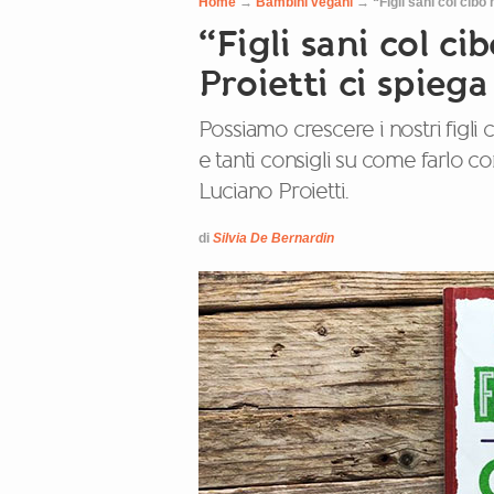
Home
→
Bambini vegani
→
“Figli sani col cibo
“Figli sani col ci
Proietti ci spieg
Possiamo crescere i nostri figli 
e tanti consigli su come farlo c
Luciano Proietti.
di
Silvia De Bernardin