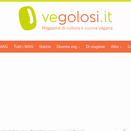
 MAG
Tutti i MAG
Notizie
Diventa veg ↓
Di stagione
Altro ↓
Li