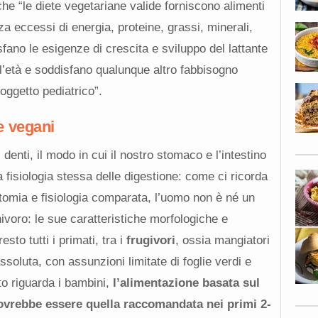
e “le diete vegetariane valide forniscono alimenti
 eccessi di energia, proteine, grassi, minerali,
fano le esigenze di crescita e sviluppo del lattante
l’età e soddisfano qualunque altro fabbisogno
soggetto pediatrico”.
e vegani
 denti, il modo in cui il nostro stomaco e l’intestino
 fisiologia stessa delle digestione: come ci ricorda
natomia e fisiologia comparata, l’uomo non è né un
ivoro: le sue caratteristiche morfologiche e
sto tutti i primati, tra i
frugivori
, ossia mangiatori
assoluta, con assunzioni limitate di foglie verdi e
to riguarda i bambini,
l’alimentazione basata sul
dovrebbe essere quella raccomandata nei primi 2-