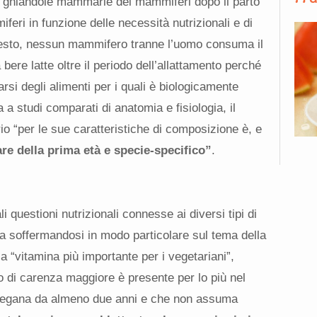
lle ghiandole mammarie dei mammiferi dopo il parto
iferi in funzione delle necessità nutrizionali e di
questo, nessun mammifero tranne l’uomo consuma il
 bere latte oltre il periodo dell’allattamento perché
rsi degli alimenti per i quali è biologicamente
a studi comparati di anatomia e fisiologia, il
rio “per le sue caratteristiche di composizione è, e
re della prima età e specie-specifico”
.
li questioni nutrizionali connesse ai diversi tipi di
ica soffermandosi in modo particolare sul tema della
a “vitamina più importante per i vegetariani”,
hio di carenza maggiore è presente per lo più nel
e vegana da almeno due anni e che non assuma