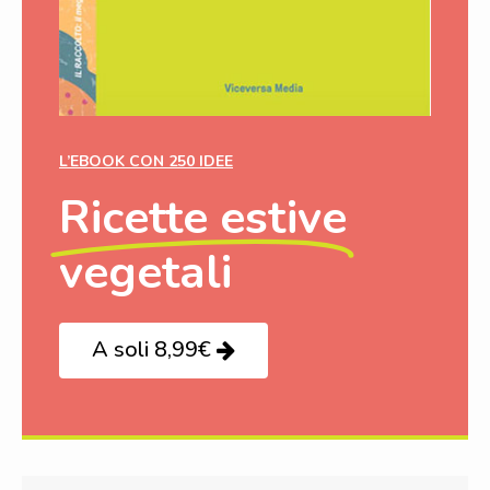
L’EBOOK CON 250 IDEE
Ricette estive
vegetali
A soli 8,99€