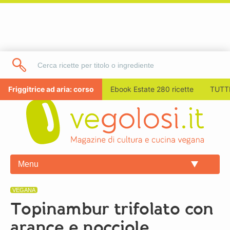
Friggitrice ad aria: corso
Ebook Estate 280 ricette
TUTTI
Menu
VEGANA
Topinambur trifolato con
arance e nocciole