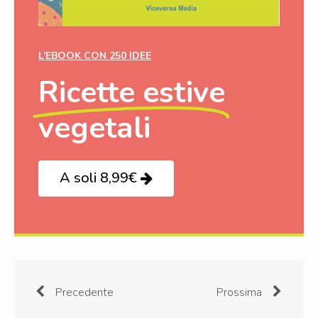
L’EBOOK CON 250 IDEE
Ricette estive
vegetali
A soli 8,99€
Precedente
Prossima