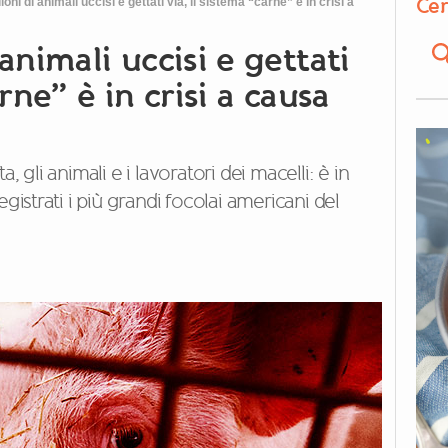
Cer
oni di animali uccisi e gettati via, il sistema “carne” è in crisi a
animali uccisi e gettati
arne” è in crisi a causa
, gli animali e i lavoratori dei macelli: è in
gistrati i più grandi focolai americani del