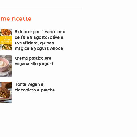
ime ricette
5 ricette per il week-end
dell’8 e 9 agosto: olive e
uva sfiziose, quinoa
magica e yogurt veloce
Crema pasticciera
vegana allo yogurt
Torta vegan al
cioccolato e pesche