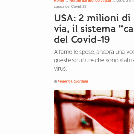
Home
→
Notizie dal mondo vegan
→
USA: 2 mili
causa del Covid-19
USA: 2 milioni di 
via, il sistema “c
del Covid-19
A farne le spese, ancora una volta
queste strutture che sono stati re
virus.
di
Federica Giordani