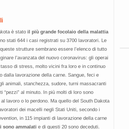
li
akota è stato
il più grande focolaio della malattia
no stati 644 i casi registrati su 3700 lavoratori. Le
n queste strutture sembrano essere l’elenco di tutto
ginare l’avanzata del nuovo coronavirus: gli operai
tasso di stress, molto vicini fra loro e in continuo
 dalla lavorazione della carne. Sangue, feci e
egli animali, stanchezza, sudore, turni massacranti
i “pezzi” al minuto. In più molti di loro sono
 al lavoro o lo perdono. Ma quello del South Dakota
lavoratori dei macelli negli Stati Uniti, secondo i
evention
, in 115 impianti di lavorazione della carne
si sono ammalati
e di questi 20 sono deceduti.