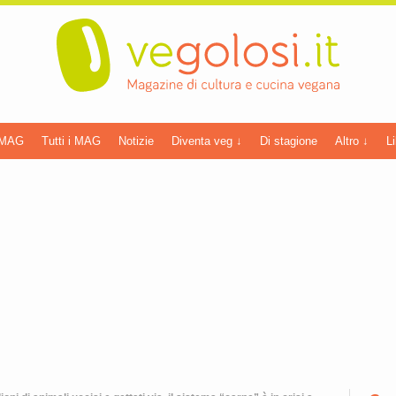
 MAG
Tutti i MAG
Notizie
Diventa veg ↓
Di stagione
Altro ↓
Li