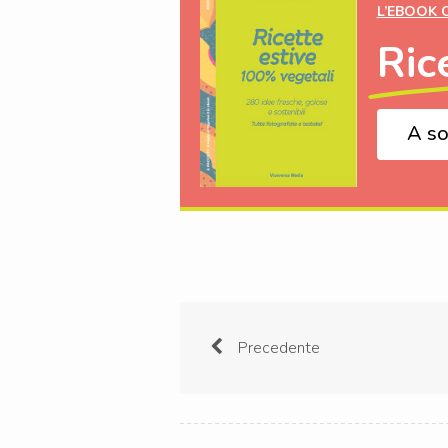
L’EBOOK 
Ric
A so
Precedente