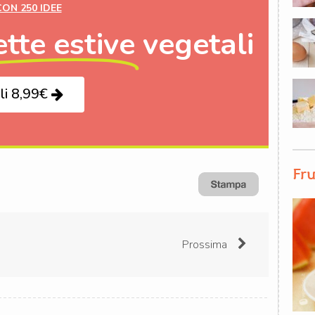
CON 250 IDEE
ette estive
vegetali
li 8,99€
Fru
Prossima