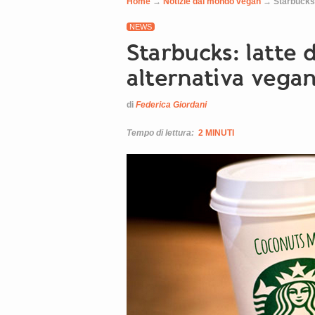
Home
→
Notizie dal mondo vegan
→
Starbucks:
NEWS
Starbucks: latte
alternativa vega
di
Federica Giordani
Tempo di lettura:
2 MINUTI