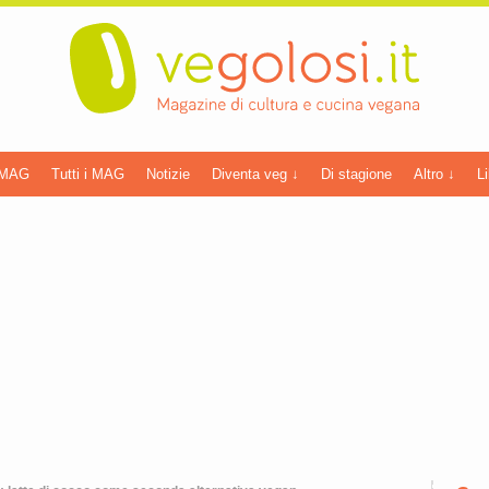
 MAG
Tutti i MAG
Notizie
Diventa veg ↓
Di stagione
Altro ↓
Li