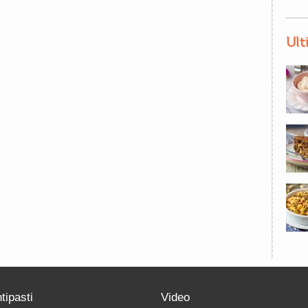
Ult
tipasti
Video