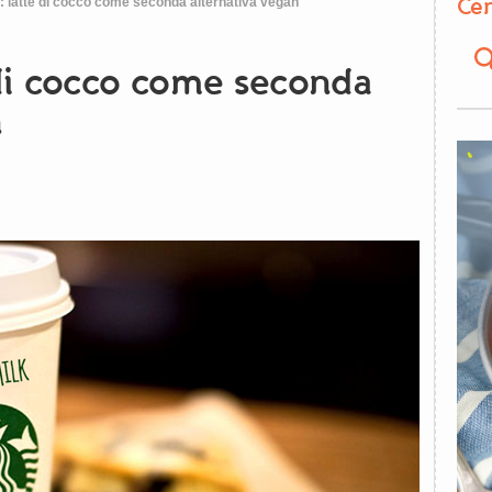
Cer
 latte di cocco come seconda alternativa vegan
 di cocco come seconda
n