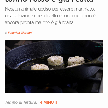
Nessun animale ucciso per essere mangiato,
una soluzione che a livello economico non è
ancora pronta ma che è già realtà.
di
Federica Giordani
Tempo di lettura:
4 MINUTI