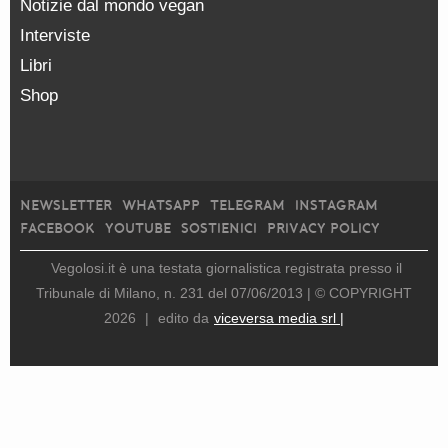
Notizie dal mondo vegan
Interviste
Libri
Shop
NEWSLETTER
WHATSAPP
TELEGRAM
INSTAGRAM
FACEBOOK
YOUTUBE
SOSTIENICI
PRIVACY POLICY
Vegolosi.it è una testata giornalistica registrata presso il
Tribunale di Milano, n. 231 del 07/06/2013 |
© COPYRIGHT
2026
|
edito da
viceversa media srl |