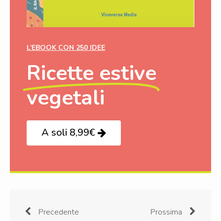
L’EBOOK CON 250 IDEE
Ricette estive
vegetali
A soli 8,99€
Precedente
Prossima