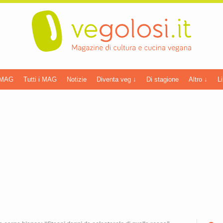
 MAG
Tutti i MAG
Notizie
Diventa veg ↓
Di stagione
Altro ↓
Li