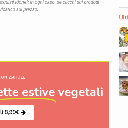
quisti idonei: in ogni caso, se clicchi sui prodotti
 ricarico sul prezzo.
Ult
CON 250 IDEE
ette estive
vegetali
li 8,99€