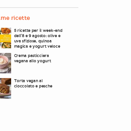
ime ricette
5 ricette per il week-end
dell’8 e 9 agosto: olive e
uva sfiziose, quinoa
magica e yogurt veloce
Crema pasticciera
vegana allo yogurt
Torta vegan al
cioccolato e pesche