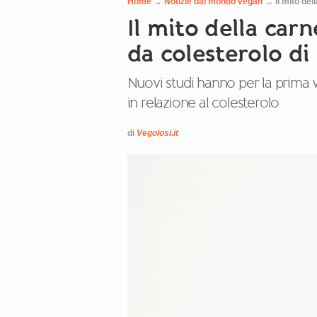
Home
→
Notizie dal mondo vegan
→
Il mito de
Il mito della carn
da colesterolo di
Nuovi studi hanno per la prima 
in relazione al colesterolo
di
Vegolosi.it