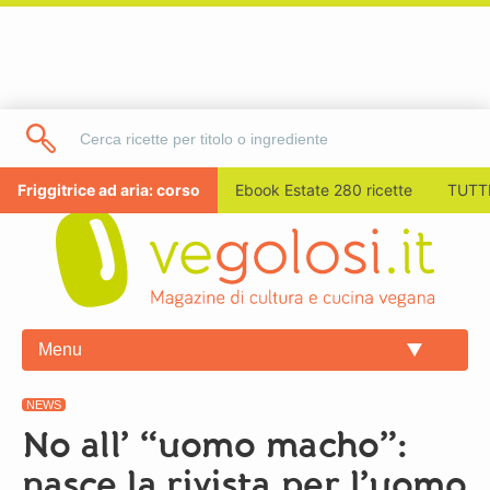
Friggitrice ad aria: corso
Ebook Estate 280 ricette
TUTTI
Menu
NEWS
No all’ “uomo macho”:
nasce la rivista per l’uomo