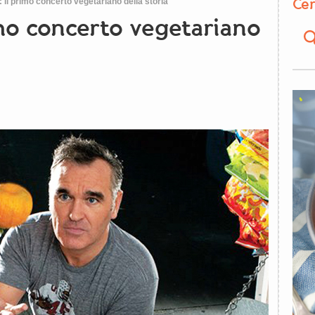
Cer
 il primo concerto vegetariano della storia
imo concerto vegetariano