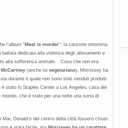
he l’album “
Meat is murder
”: la canzone omonima
 ballata dedicata alla violenza degli allevamenti e
to alla sofferenza animale. Cosa che non era
 McCartney
(anche lui
vegetariano
), Morrissey ha
ssia durante il quale non sono stati venduti prodotti
to è stato lo Staples Center a Los Angeles, casa dei
el mondo, che è stato per una notte una sorta di
i Mac Donald’s del centro della città fossero chiusi
non è stata facile, ma
Morrissey ha un carattere