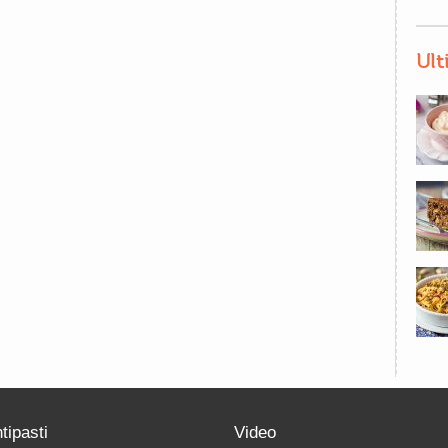
Ult
tipasti
Video