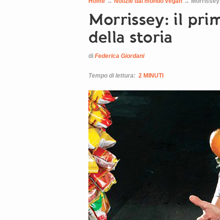
Home
→
Notizie dal mondo vegan
→
Morrissey:
Morrissey: il pr
della storia
di
Federica Giordani
Tempo di lettura:
2 MINUTI