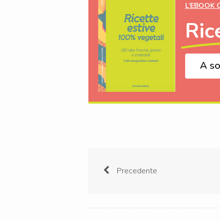
L’EBOOK 
Ric
A so
Precedente