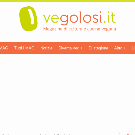
 MAG
Tutti i MAG
Notizie
Diventa veg ↓
Di stagione
Altro ↓
Li