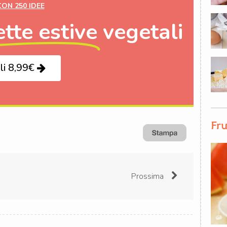
CON 250 IDEE
ette estive
vegetali
li 8,99€
Fru
Prossima