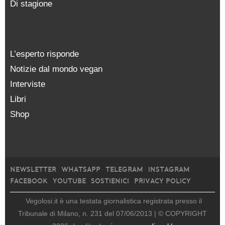
Di stagione
L’esperto risponde
Notizie dal mondo vegan
Interviste
Libri
Shop
NEWSLETTER
WHATSAPP
TELEGRAM
INSTAGRAM
FACEBOOK
YOUTUBE
SOSTIENICI
PRIVACY POLICY
Vegolosi.it è una testata giornalistica registrata presso il
Tribunale di Milano, n. 231 del 07/06/2013 |
© COPYRIGHT