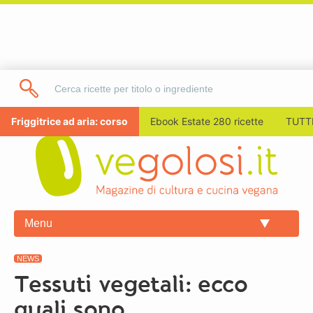
Friggitrice ad aria: corso
Ebook Estate 280 ricette
TUTTI
Menu
NEWS
Tessuti vegetali: ecco
quali sono