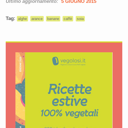
Ultimo aggiornamento:
5 GIUGNO 2015
Tag:
alghe
arance
banane
caffè
soia