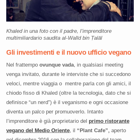
Khaled in una foto con il padre, l’imprenditore
multimiliardario saudita al-Walīd bin Ṭalāl
Gli investimenti e il nuovo ufficio vegano
Nel frattempo
ovunque vada
, in qualsiasi meeting
venga invitato, durante le interviste che si succedono
veloci, mentre viaggia o mentre parla con gli amici, il
chiodo fisso di Khaled (oltre la tecnologia, dato che si
definisce “un nerd”) è il veganismo e ogni occasione
diventa un palco per promuoverlo. Intanto
l’imprenditore è già proprietario del
primo ristorante
vegano del Medio Oriente
, il
“Plant Cafe”,
aperto
nel dicembre 2016 con la collaborazione del team