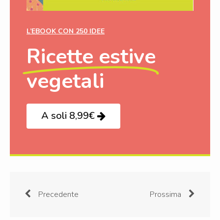
L’EBOOK CON 250 IDEE
Ricette estive
vegetali
A soli 8,99€
Precedente
Prossima