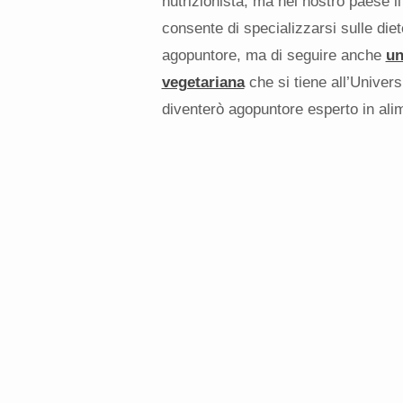
nutrizionista, ma nel nostro paese i
consente di specializzarsi sulle die
agopuntore, ma di seguire anche
un
vegetariana
che si tiene all’Univer
diventerò agopuntore esperto in ali