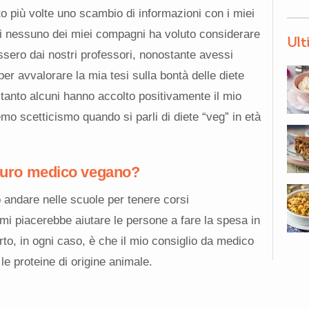
to più volte uno scambio di informazioni con i miei
 nessuno dei miei compagni ha voluto considerare
Ult
ssero dai nostri professori, nonostante avessi
 per avvalorare la mia tesi sulla bontà delle diete
ltanto alcuni hanno accolto positivamente il mio
o scetticismo quando si parli di diete “veg” in età
futuro medico vegano?
o andare nelle scuole per tenere corsi
mi piacerebbe aiutare le persone a fare la spesa in
o, in ogni caso, è che il mio consiglio da medico
e le proteine di origine animale.