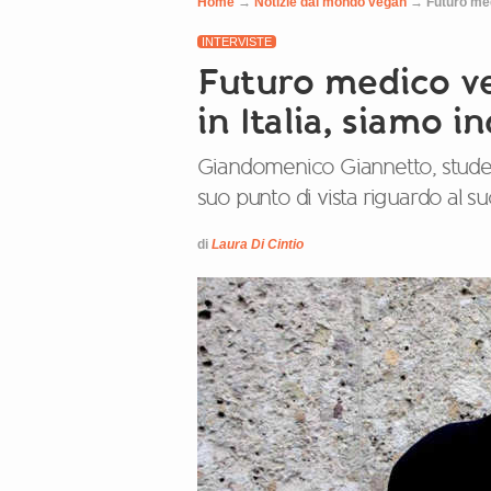
Home
→
Notizie dal mondo vegan
→
Futuro med
INTERVISTE
Futuro medico ve
in Italia, siamo i
Giandomenico Giannetto, student
suo punto di vista riguardo al su
di
Laura Di Cintio