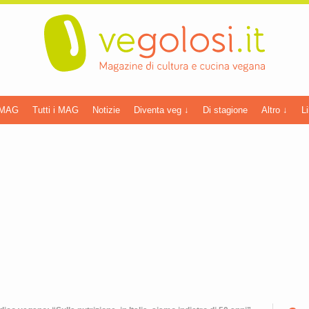
 MAG
Tutti i MAG
Notizie
Diventa veg ↓
Di stagione
Altro ↓
Li