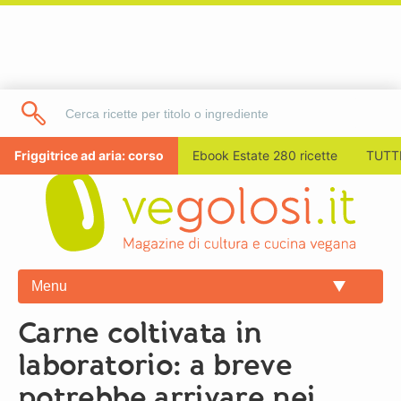
Friggitrice ad aria: corso
Ebook Estate 280 ricette
TUTTI
Menu
Carne coltivata in
laboratorio: a breve
potrebbe arrivare nei