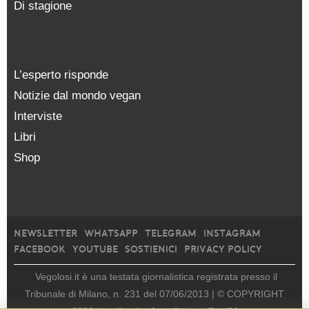
Di stagione
L’esperto risponde
Notizie dal mondo vegan
Interviste
Libri
Shop
NEWSLETTER
WHATSAPP
TELEGRAM
INSTAGRAM
FACEBOOK
YOUTUBE
SOSTIENICI
PRIVACY POLICY
Vegolosi.it è una testata giornalistica registrata presso il
Tribunale di Milano, n. 231 del 07/06/2013 |
© COPYRIGHT