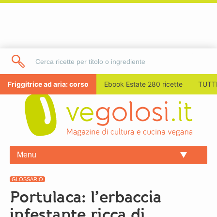
Friggitrice ad aria: corso
Ebook Estate 280 ricette
TUTTI
Menu
GLOSSARIO
Portulaca: l’erbaccia
infestante ricca di