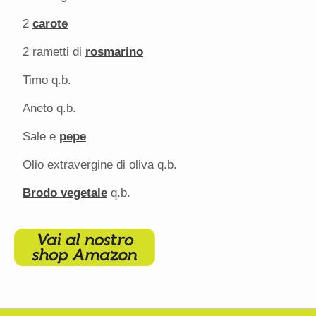
2
carote
2
rametti di
rosmarino
Timo q.b.
Aneto q.b.
Sale e
pepe
Olio extravergine di oliva q.b.
Brodo vegetale
q.b.