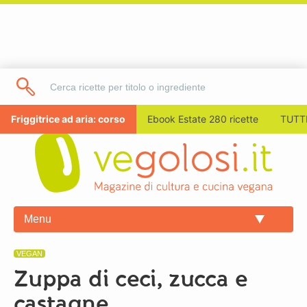
Friggitrice ad aria: corso
Ebook Estate 280 ricette
TUTTI
Menu
VEGAN
Zuppa di ceci, zucca e
castagne