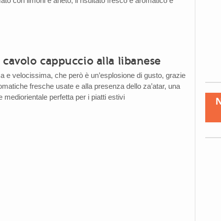
to con limoni e aneto, il risultato fresco e aromatico è
i cavolo cappuccio alla libanese
ca e velocissima, che però è un’esplosione di gusto, grazie
romatiche fresche usate e alla presenza dello za’atar, una
mediorientale perfetta per i piatti estivi