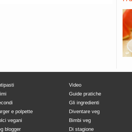
tipasti
Video
imi
Guide pratiche
condi
Gli ingredienti
rger e polpette
Diventare veg
lci vegani
Bimbi veg
g blogger
Di stagione