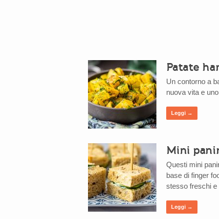
Patate har
Un contorno a ba
nuova vita e uno 
Leggi →
Mini panin
Questi mini panin
base di finger f
stesso freschi e 
Leggi →