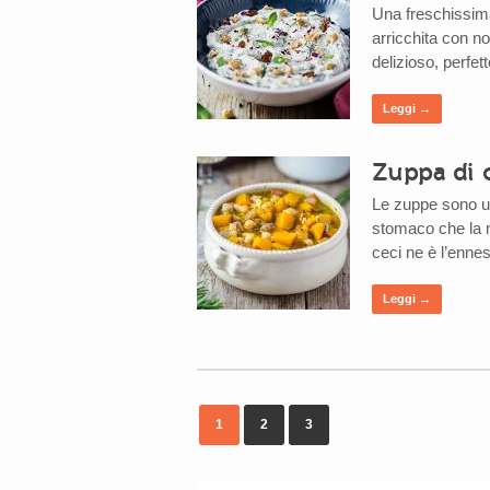
Una freschissima
arricchita con no
delizioso, perfett
Leggi →
Zuppa di 
Le zuppe sono uno
stomaco che la 
ceci ne è l’enn
Leggi →
1
2
3