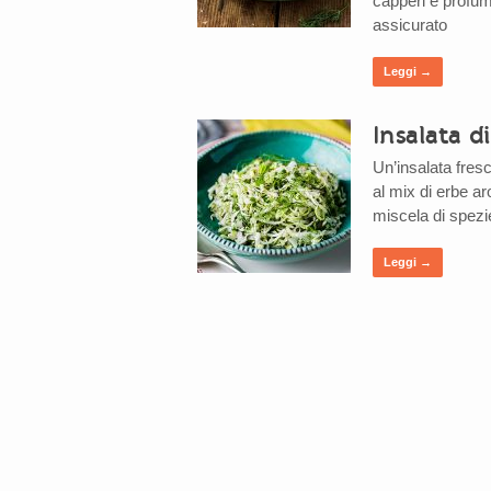
capperi e profuma
assicurato
Leggi →
Insalata d
Un’insalata fres
al mix di erbe a
miscela di spezie 
Leggi →