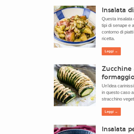
Insalata d
Questa insalata 
tipi di senape e 
contorno di piatt
ricetta.
Leggi →
Zucchine 
formaggi
Un’idea cariniss
in questo caso a
stracchino veget
Leggi →
Insalata p