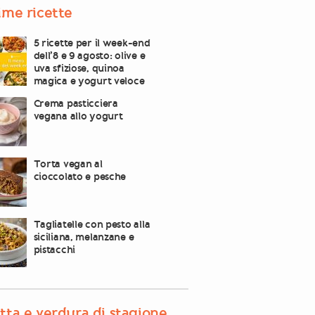
ime ricette
5 ricette per il week-end
dell’8 e 9 agosto: olive e
uva sfiziose, quinoa
magica e yogurt veloce
Crema pasticciera
vegana allo yogurt
Torta vegan al
cioccolato e pesche
Tagliatelle con pesto alla
siciliana, melanzane e
pistacchi
tta e verdura di stagione