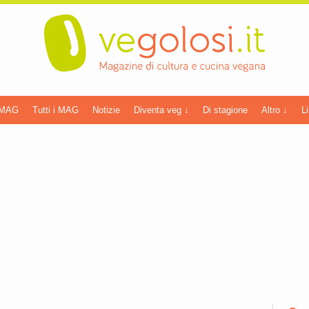
 MAG
Tutti i MAG
Notizie
Diventa veg ↓
Di stagione
Altro ↓
Li