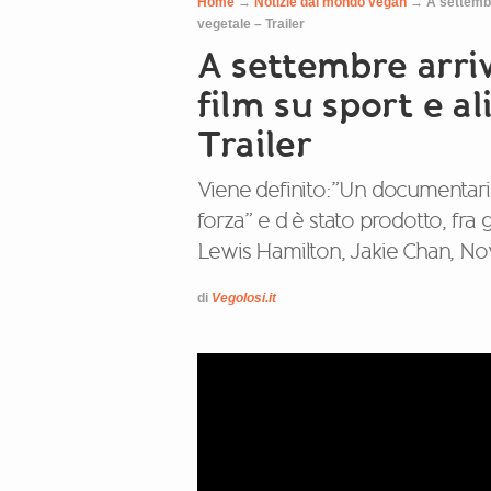
Home
→
Notizie dal mondo vegan
→
A settembr
vegetale – Trailer
A settembre arr
film su sport e a
Trailer
Viene definito:”Un documentario 
forza” e d è stato prodotto, fra
Lewis Hamilton, Jakie Chan, No
di
Vegolosi.it