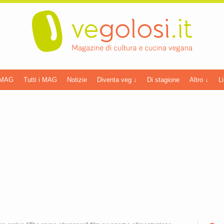
 MAG
Tutti i MAG
Notizie
Diventa veg ↓
Di stagione
Altro ↓
Li