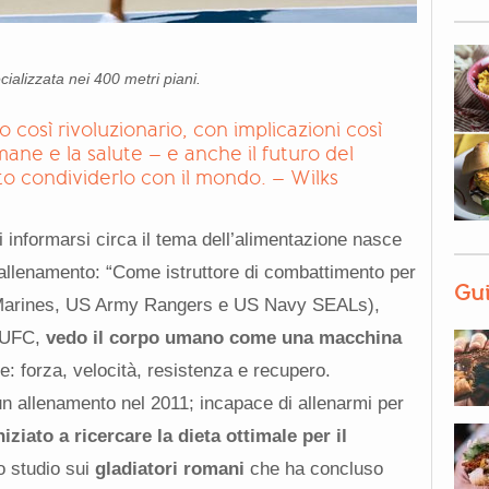
cializzata nei 400 metri piani.
 così rivoluzionario, con implicazioni così
ane e la salute – e anche il futuro del
o condividerlo con il mondo. – Wilks
i informarsi circa il tema dell’alimentazione nasce
allenamento: “Come istruttore di combattimento per
Gui
 i Marines, US Army Rangers e US Navy SEALs),
a UFC,
vedo il corpo umano come una macchina
e: forza, velocità, resistenza e recupero.
n allenamento nel 2011; incapace di allenarmi per
niziato a ricercare la dieta ottimale per il
o studio sui
gladiatori romani
che ha concluso