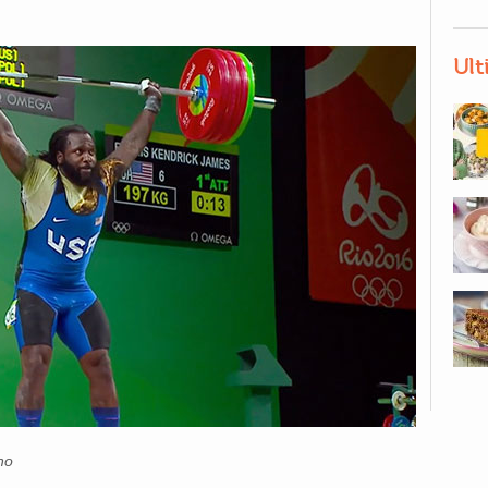
Ult
no