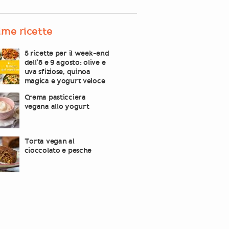
ime ricette
5 ricette per il week-end
dell’8 e 9 agosto: olive e
uva sfiziose, quinoa
magica e yogurt veloce
Crema pasticciera
vegana allo yogurt
Torta vegan al
cioccolato e pesche