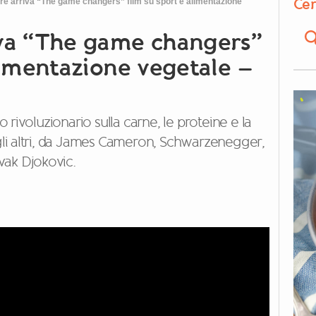
Cer
e arriva “The game changers” film su sport e alimentazione
iva “The game changers”
limentazione vegetale –
rivoluzionario sulla carne, le proteine e la
 gli altri, da James Cameron, Schwarzenegger,
vak Djokovic.