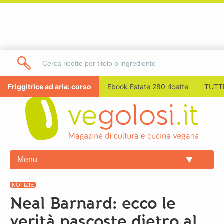
Friggitrice ad aria: corso
Ebook Estate 280 ricette
TUTTI
Menu
NOTIZIE
Neal Barnard: ecco le
verità nascoste dietro al