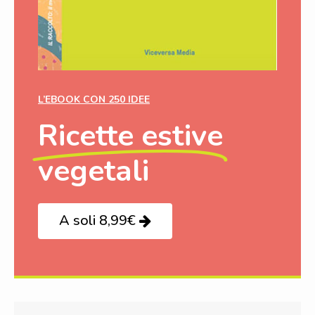
L’EBOOK CON 250 IDEE
Ricette estive
vegetali
A soli 8,99€