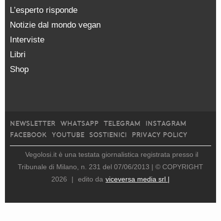
L’esperto risponde
Notizie dal mondo vegan
Interviste
Libri
Shop
NEWSLETTER
WHATSAPP
TELEGRAM
INSTAGRAM
FACEBOOK
YOUTUBE
SOSTIENICI
PRIVACY POLICY
Vegolosi.it è una testata giornalistica registrata presso il
Tribunale di Milano, n. 231 del 07/06/2013 |
© COPYRIGHT
2026
|
edito da
viceversa media srl |