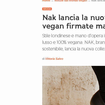
Home
→
Notizie dal mondo vegan
→
Nak lancia
MODA
Nak lancia la nuo
vegan firmate ma
Stile londinese e mano d’opera 
lusso e 100% vegana: NAK, bran
sostenibile, lancia la nuova coll
di
Vittoria Salvo