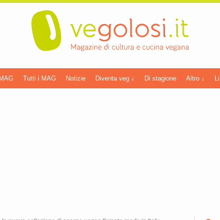
 MAG
Tutti i MAG
Notizie
Diventa veg ↓
Di stagione
Altro ↓
Li