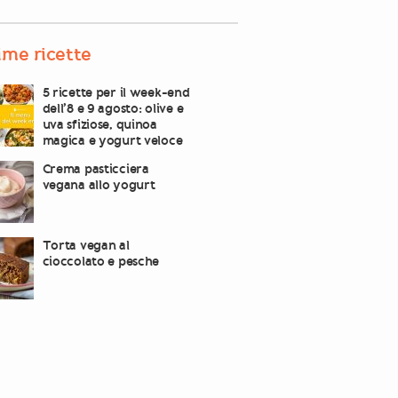
ime ricette
5 ricette per il week-end
dell’8 e 9 agosto: olive e
uva sfiziose, quinoa
magica e yogurt veloce
Crema pasticciera
vegana allo yogurt
Torta vegan al
cioccolato e pesche