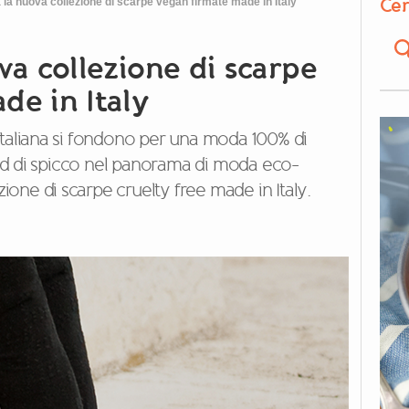
Cer
 la nuova collezione di scarpe vegan firmate made in Italy
va collezione di scarpe
de in Italy
italiana si fondono per una moda 100% di
d di spicco nel panorama di moda eco-
ezione di scarpe cruelty free made in Italy.