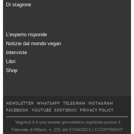
Di stagione
L’esperto risponde
Notizie dal mondo vegan
Interviste
Libri
Shop
NEWSLETTER
WHATSAPP
TELEGRAM
INSTAGRAM
FACEBOOK
YOUTUBE
SOSTIENICI
PRIVACY POLICY
Vegolosi.it è una testata giornalistica registrata presso il
Tribunale di Milano, n. 231 del 07/06/2013 |
© COPYRIGHT