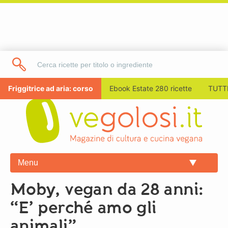
Friggitrice ad aria: corso
Ebook Estate 280 ricette
TUTTI
Menu
Moby, vegan da 28 anni:
“E’ perché amo gli
animali”