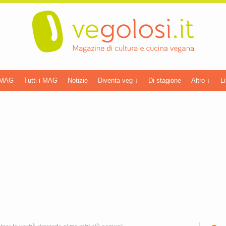
 MAG
Tutti i MAG
Notizie
Diventa veg ↓
Di stagione
Altro ↓
Li