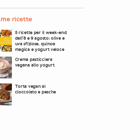
ime ricette
5 ricette per il week-end
dell’8 e 9 agosto: olive e
uva sfiziose, quinoa
magica e yogurt veloce
Crema pasticciera
vegana allo yogurt
Torta vegan al
cioccolato e pesche