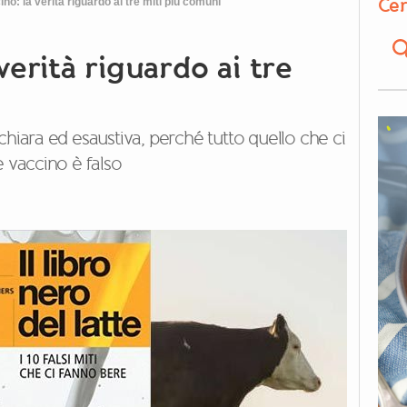
Cer
no: la verità riguardo ai tre miti più comuni
verità riguardo ai tre
chiara ed esaustiva, perché tutto quello che ci
e vaccino è falso