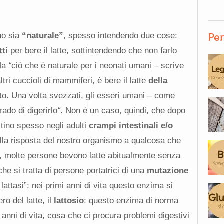
no sia
“naturale”
, spesso intendendo due cose:
Per
tti
per bere il latte, sottintendendo che non farlo
 Ma
“
ciò che è naturale per i neonati umani – scrive
ltri cuccioli di mammiferi, è bere il latte
della
o. Una volta svezzati, gli esseri umani – come
rado di digerirlo
“
. Non è un caso, quindi, che dopo
tino spesso negli adulti
crampi intestinali e/o
ella risposta del nostro organismo a qualcosa che
to, molte persone bevono latte abitualmente senza
he si tratta di persone portatrici di una
mutazione
attasi”: nei primi anni di vita questo enzima si
o del latte, il
lattosio
:
questo enzima di norma
 anni di vita, cosa che ci procura problemi digestivi