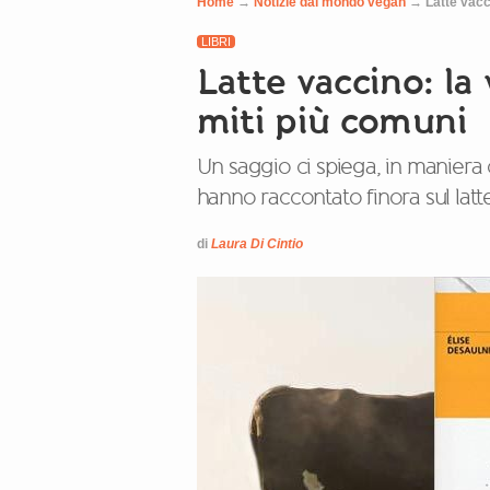
Home
→
Notizie dal mondo vegan
→
Latte vacci
LIBRI
Latte vaccino: la 
miti più comuni
Un saggio ci spiega, in maniera 
hanno raccontato finora sul latt
di
Laura Di Cintio