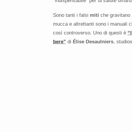
“indispensabile” per la salute umana
Sono tanti i falsi
miti
che gravitano 
mucca e altrettanti sono i manuali 
così controverso. Uno di questi è
“I
bere”
di
Élise Desaulniers
, studios