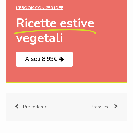
L’EBOOK CON 250 IDEE
Ricette estive
vegetali
A soli 8,99€
Precedente
Prossima