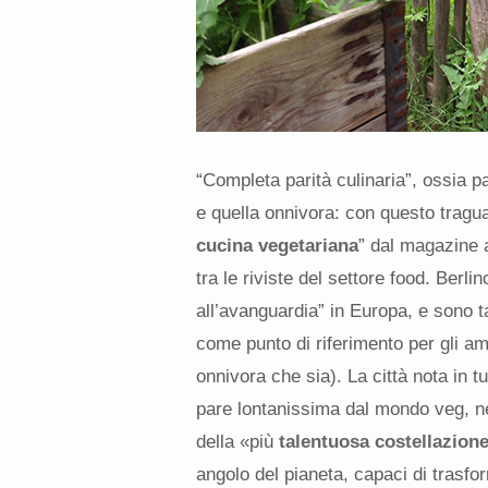
“Completa parità culinaria”, ossia pa
e quella onnivora: con questo traguar
cucina vegetariana
” dal magazine 
tra le riviste del settore food. Berli
all’avanguardia” in Europa, e sono ta
come punto di riferimento per gli a
onnivora che sia). La città nota in 
pare lontanissima dal mondo veg, ne
della «più
talentuosa costellazione
angolo del pianeta, capaci di trasfo