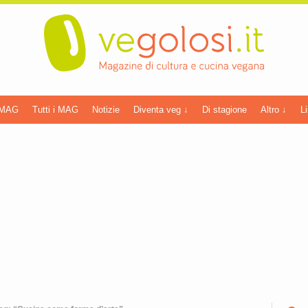
 MAG
Tutti i MAG
Notizie
Diventa veg ↓
Di stagione
Altro ↓
Li