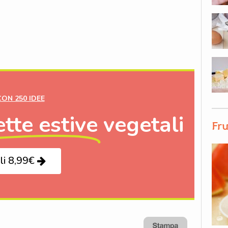
CON 250 IDEE
ette estive
vegetali
Fru
li 8,99€