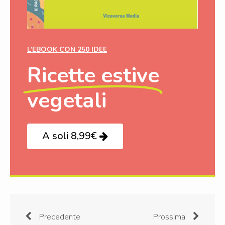
L’EBOOK CON 250 IDEE
Ricette estive
vegetali
A soli 8,99€
Precedente
Prossima