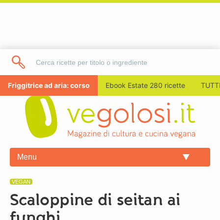
Friggitrice ad aria: corso
Ebook Estate 280 ricette
TUTTI
Menu
VEGAN
Scaloppine di seitan ai
funghi