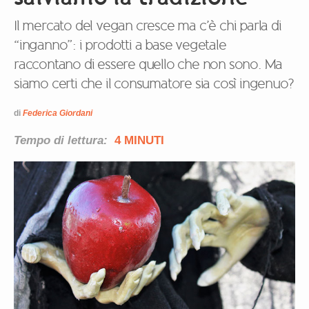
Il mercato del vegan cresce ma c’è chi parla di
“inganno”: i prodotti a base vegetale
raccontano di essere quello che non sono. Ma
siamo certi che il consumatore sia così ingenuo?
di
Federica Giordani
Tempo di lettura:
4 MINUTI