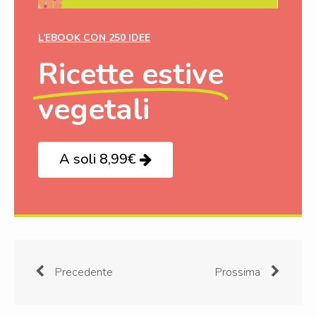
L’EBOOK CON 250 IDEE
Ricette estive
vegetali
A soli 8,99€
Precedente
Prossima