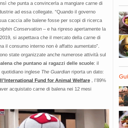
ensì che punta a convincerla
a mangiare carne di
dustrie ad essa collegate. “
Quando il governo
ua caccia alle balene fosse per scopi di ricerca
olphin Conservation –
e
ha ripreso apertamente
la
2019, si aspettava che il mercato della carne di
a i
l consumo interno non è affatto aumentato”.
ono state organizzate anche numerose attività sul
alena che puntano ai ragazzi delle scuole
: il
l quotidiano inglese
The Guardian
riporta un dato:
Gui
l’International Fund for Animal Welfare
, l’89%
aver acquistato carne di balena nei 12 mesi