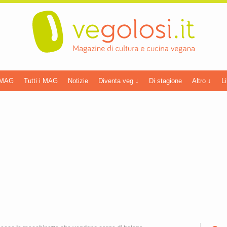
 MAG
Tutti i MAG
Notizie
Diventa veg ↓
Di stagione
Altro ↓
Li