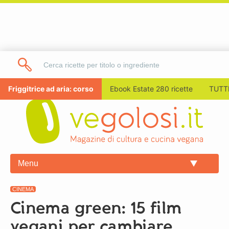
Friggitrice ad aria: corso
Ebook Estate 280 ricette
TUTTI
Menu
CINEMA
Cinema green: 15 film
vegani per cambiare