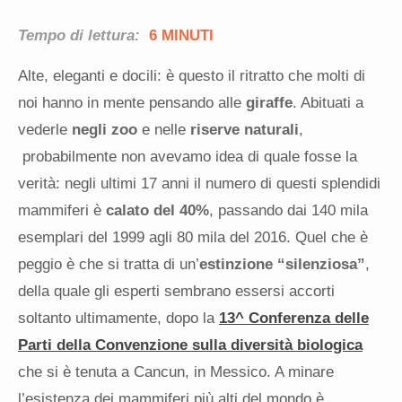
Tempo di lettura:
6 MINUTI
Alte, eleganti e docili: è questo il ritratto che molti di
noi hanno in mente pensando alle
giraffe
. Abituati a
vederle
negli zoo
e nelle
riserve naturali
,
probabilmente non avevamo idea di quale fosse la
verità: negli ultimi 17 anni il numero di questi splendidi
mammiferi è
calato del 40%
, passando dai 140 mila
esemplari del 1999 agli 80 mila del 2016. Quel che è
peggio è che si tratta di un’
estinzione “silenziosa”
,
della quale gli esperti sembrano essersi accorti
soltanto ultimamente, dopo la
13^ Conferenza delle
Parti della Convenzione sulla diversità biologica
che si è tenuta a Cancun, in Messico. A minare
l’esistenza dei mammiferi più alti del mondo è