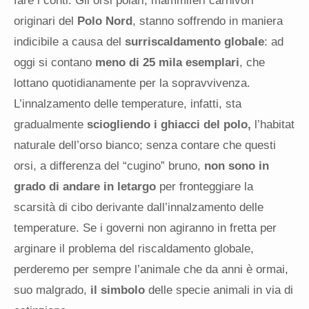
fare i conti. Gli orsi polari, mammiferi carnivori
originari del
Polo Nord
, stanno soffrendo in maniera
indicibile a causa del
surriscaldamento globale
: ad
oggi si contano
meno di 25 mila esemplari
, che
lottano quotidianamente per la sopravvivenza.
L’innalzamento delle temperature, infatti, sta
gradualmente
sciogliendo i ghiacci del polo,
l’habitat
naturale dell’orso bianco; senza contare che questi
orsi, a differenza del “cugino” bruno,
non sono in
grado di andare in letargo
per fronteggiare la
scarsità di cibo derivante dall’innalzamento delle
temperature. Se i governi non agiranno in fretta per
arginare il problema del riscaldamento globale,
perderemo per sempre l’animale che da anni è ormai,
suo malgrado,
il simbolo
delle specie animali in via di