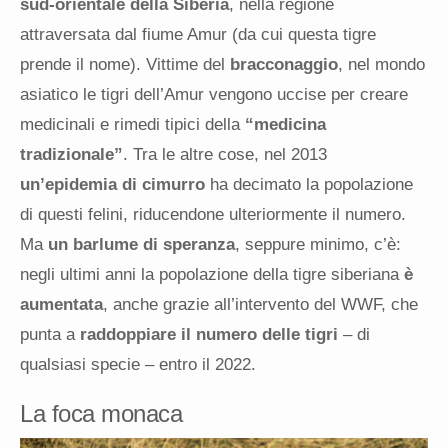
sud-orientale della Siberia
, nella regione
attraversata dal fiume Amur (da cui questa tigre
prende il nome). Vittime del
bracconaggio
, nel mondo
asiatico le tigri dell’Amur vengono uccise per creare
medicinali e rimedi tipici della
“medicina
tradizionale”
. Tra le altre cose, nel 2013
un’epidemia di cimurro
ha decimato la popolazione
di questi felini, riducendone ulteriormente il numero.
Ma
un barlume di speranza
, seppure minimo, c’è:
negli ultimi anni la popolazione della tigre siberiana
è
aumentata
, anche grazie all’intervento del WWF, che
punta a
raddoppiare il numero delle tigri
– di
qualsiasi specie – entro il 2022.
La foca monaca