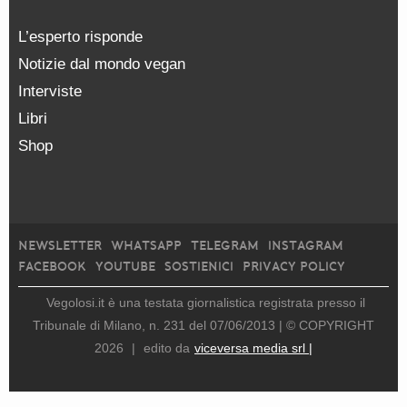
L’esperto risponde
Notizie dal mondo vegan
Interviste
Libri
Shop
NEWSLETTER
WHATSAPP
TELEGRAM
INSTAGRAM
FACEBOOK
YOUTUBE
SOSTIENICI
PRIVACY POLICY
Vegolosi.it è una testata giornalistica registrata presso il
Tribunale di Milano, n. 231 del 07/06/2013 |
© COPYRIGHT
2026
|
edito da
viceversa media srl |