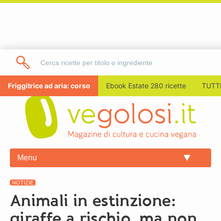
Friggitrice ad aria: corso
Ebook Estate 280 ricette
TUTTI
Menu
NOTIZIE
Animali in estinzione:
giraffe a rischio, ma non