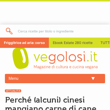
Friggitrice ad aria: corso
Ebook Estate 280 ricette
TUTTI
Menu
ATTUALITÀ
Perché (alcuni) cinesi
mangiano carne di cane,