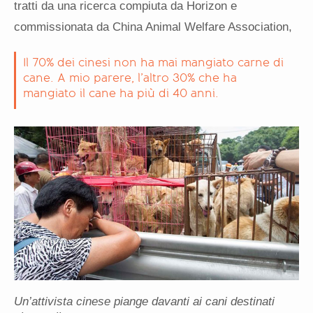
tratti da una ricerca compiuta da Horizon e
commissionata da China Animal Welfare Association,
Il 70% dei cinesi non ha mai mangiato carne di
cane. A mio parere, l’altro 30% che ha
mangiato il cane ha più di 40 anni.
Un’attivista cinese piange davanti ai cani destinati