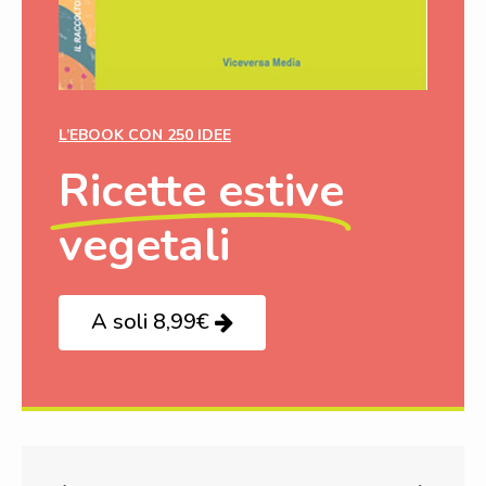
L’EBOOK CON 250 IDEE
Ricette estive
vegetali
A soli 8,99€