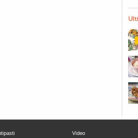
Ult
tipasti
Video