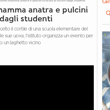
Cer
anno mamma anatra e pulcini scortati al sicuro dagli studenti
mamma anatra e pulcini
 dagli studenti
lto il cortile di una scuola elementare del
le sue uova; l’istituto organizza un evento per
o un laghetto vicino