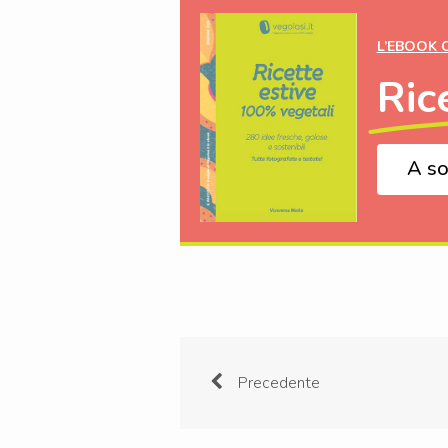
L’EBOOK 
Ric
A so
Precedente