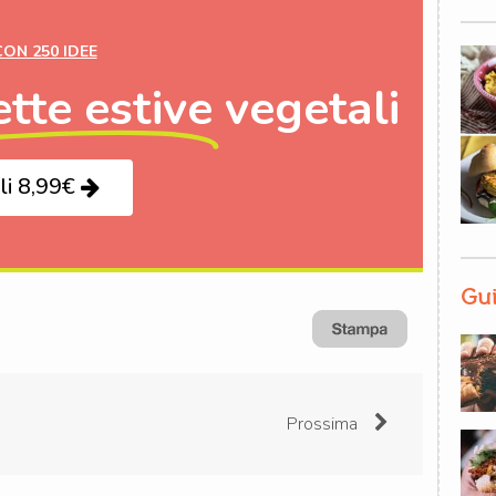
CON 250 IDEE
ette estive
vegetali
li 8,99€
Gui
Prossima