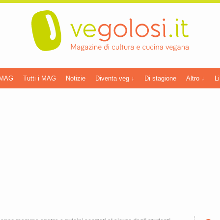
 MAG
Tutti i MAG
Notizie
Diventa veg ↓
Di stagione
Altro ↓
Li