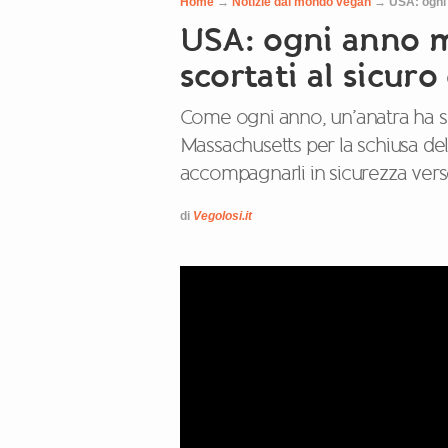
Home
→
Notizie dal mondo vegan
→
USA: ogni 
USA: ogni anno 
scortati al sicuro
Come ogni anno, un’anatra ha sce
Massachusetts per la schiusa del
accompagnarli in sicurezza vers
di
Vegolosi.it