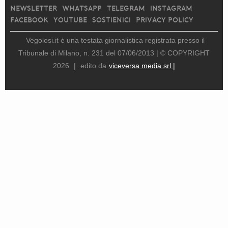
NEWSLETTER
WHATSAPP
TELEGRAM
INSTAGRAM
FACEBOOK
YOUTUBE
SOSTIENICI
PRIVACY POLICY
Vegolosi.it è una testata giornalistica registrata presso il
Tribunale di Milano, n. 231 del 07/06/2013 |
© COPYRIGHT
2026
|
edito da
viceversa media srl |