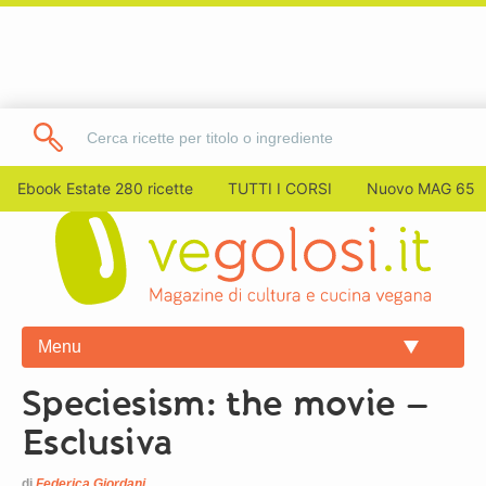
Ebook Estate 280 ricette
TUTTI I CORSI
Nuovo MAG 65
Menu
Speciesism: the movie –
Esclusiva
di
Federica Giordani