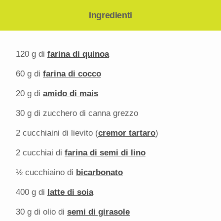
Ingredienti
120 g
di
farina di quinoa
60 g
di
farina di cocco
20 g
di
amido di mais
30 g
di zucchero di canna grezzo
2
cucchiaini di lievito (
cremor tartaro
)
2
cucchiai di
farina di semi di lino
½
cucchiaino di
bicarbonato
400 g
di
latte di soia
30 g
di olio di
semi di girasole