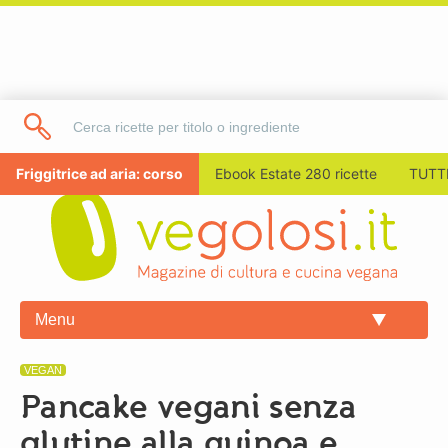
Friggitrice ad aria: corso
Ebook Estate 280 ricette
TUTTI
Menu
VEGAN
Pancake vegani senza
glutine alla quinoa e