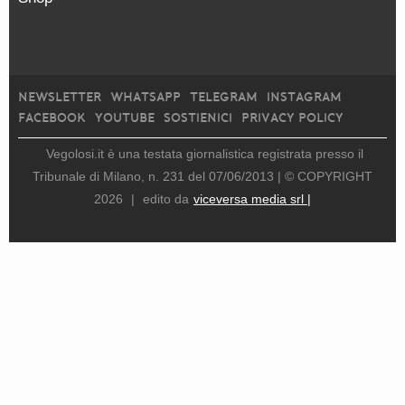
NEWSLETTER
WHATSAPP
TELEGRAM
INSTAGRAM
FACEBOOK
YOUTUBE
SOSTIENICI
PRIVACY POLICY
Vegolosi.it è una testata giornalistica registrata presso il
Tribunale di Milano, n. 231 del 07/06/2013 |
© COPYRIGHT
2026
|
edito da
viceversa media srl |