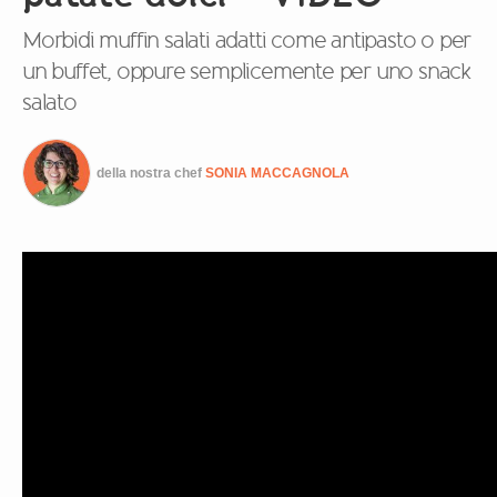
Morbidi muffin salati adatti come antipasto o per
un buffet, oppure semplicemente per uno snack
salato
della nostra chef
SONIA MACCAGNOLA