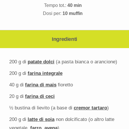
Tempo tot.:
40 min
Dosi per:
10 muffin
Ingredienti
200 g
di
patate dolci
(a pasta bianca o arancione)
200 g
di
farina integrale
40 g
di
farina di mais
fioretto
20 g
di
farina di ceci
½
bustina di lievito (a base di
cremor tartaro
)
200 g
di
latte di soia
non dolcificato (o altro latte
vegetale,
farro
,
avena
)