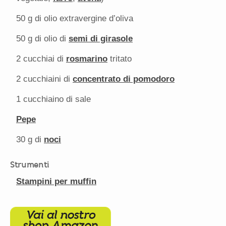
50 g
di olio extravergine d’oliva
50 g
di olio di
semi di girasole
2
cucchiai di
rosmarino
tritato
2
cucchiaini di
concentrato di pomodoro
1
cucchiaino di sale
Pepe
30 g
di
noci
Strumenti
Stampini per muffin