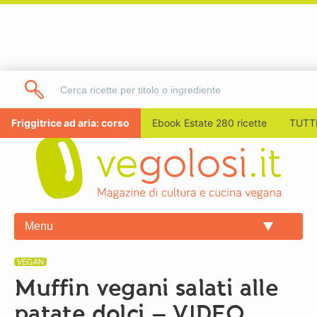
Friggitrice ad aria: corso
Ebook Estate 280 ricette
TUTTI
Menu
VEGAN
Muffin vegani salati alle
patate dolci – VIDEO