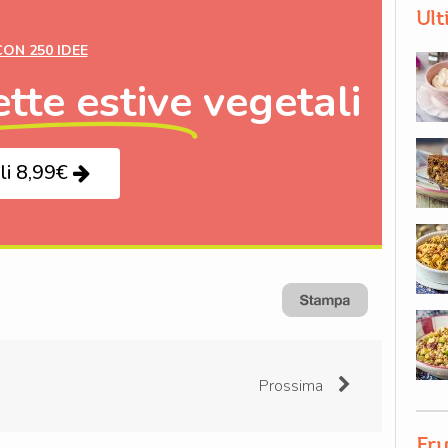
Ult
CON 250 IDEE
ette estive
vegetali
li 8,99€
Prossima
Fru