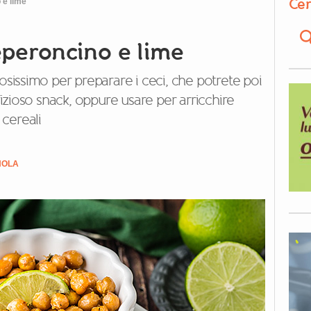
Cer
 e lime
eperoncino e lime
issimo per preparare i ceci, che potrete poi
zioso snack, oppure usare per arricchire
 cereali
NOLA