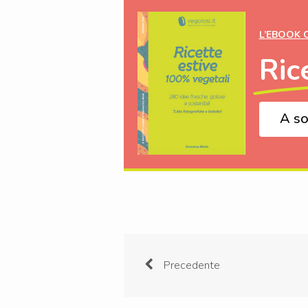
L’EBOOK 
Ric
A so
Precedente