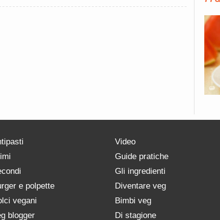
tipasti
Video
imi
Guide pratiche
condi
Gli ingredienti
rger e polpette
Diventare veg
lci vegani
Bimbi veg
g blogger
Di stagione