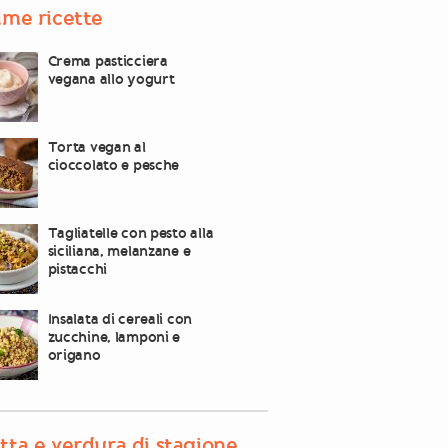
ime ricette
Crema pasticciera
vegana allo yogurt
Torta vegan al
cioccolato e pesche
Tagliatelle con pesto alla
siciliana, melanzane e
pistacchi
Insalata di cereali con
zucchine, lamponi e
origano
tta e verdura di stagione