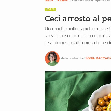
Home
→
Ricette
→
Ceci arrosto al peperoncino
VEGAN
Ceci arrosto al p
Un modo molto rapido ma gustos
servire così come sono come sfi
insalatone e piatti unici a base di
della nostra chef
SONIA MACCAG