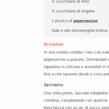
½
cucchiaino di timo
½
cucchiaino di origano
1
pizzico di
peperoncino
Sale e olio extravergine d’oliva
Si cucina!
In una ciotola condite i ceci con sale
peperoncino a piacere. Distribuiteli
tappetino in silicone e arrostiteli in
fino a che saranno dorati e croccant
Serviamo
Una volta pronti, lasciate intiepidire
ciotolina, completando con qualche s
freschezza con un po’ di succo spr