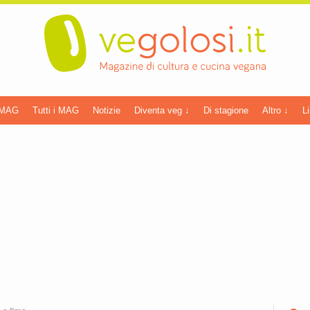
 MAG
Tutti i MAG
Notizie
Diventa veg ↓
Di stagione
Altro ↓
Li