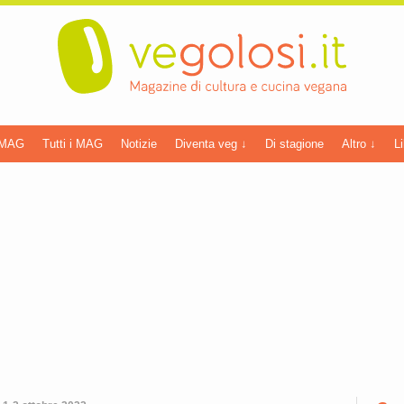
 MAG
Tutti i MAG
Notizie
Diventa veg ↓
Di stagione
Altro ↓
Li