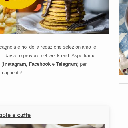
agnola e noi della redazione selezioniamo le
ste davvero provare nel week end. Aspettiamo
(
Instagram,
Facebook
e
Telegram
) per
n appetito!
iole e caffè