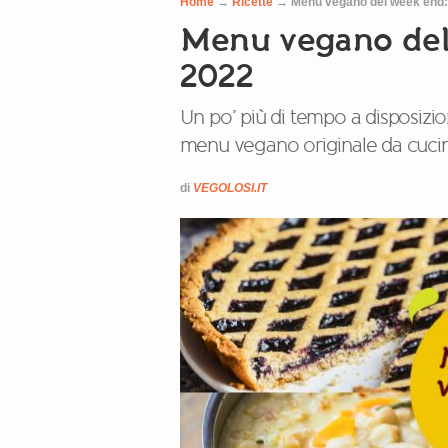
Home
→
Ricette
→
Menu vegano del week end: 
Menu vegano del 
2022
Un po’ più di tempo a disposizio
menu vegano originale da cucina
di
VEGOLOSI.IT