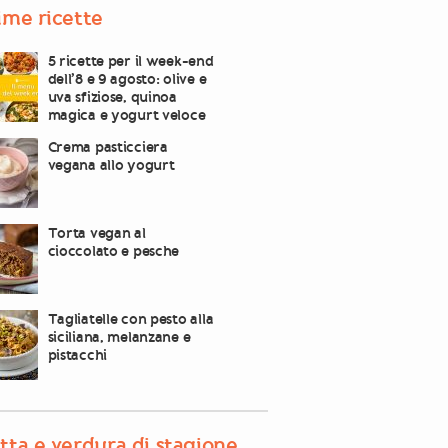
ime ricette
5 ricette per il week-end
dell’8 e 9 agosto: olive e
uva sfiziose, quinoa
magica e yogurt veloce
Crema pasticciera
vegana allo yogurt
Torta vegan al
cioccolato e pesche
Tagliatelle con pesto alla
siciliana, melanzane e
pistacchi
tta e verdura di stagione