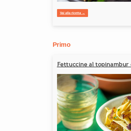
Vai alla ricetta →
Primo
Fettuccine al topinambur e